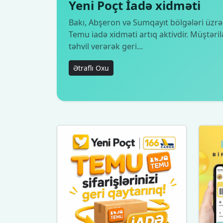
Yeni Poçt İadə xidməti
Bakı, Abşeron və Sumqayıt bölgələri üzrə
Temu iadə xidməti artıq aktivdir. Müştəril
təhvil verərək geri...
Ətraflı Oxu