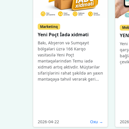
Marketinq
Mob
Yeni Poçt İadə xidməti
YEN
Bakı, Abşeron və Sumqayıt
Yeni 
bölgələri üzrə 166 Karqo
qarş
vasitəsilə Yeni Poçt
bağl
məntəqələrindən Temu iadə
çevi
xidməti artıq aktivdir. Müştərilər
sifarişlərini rahat şəkildə ən yaxın
məntəqəyə təhvil verərək geri...
2026-04-22
Oxu →
2026