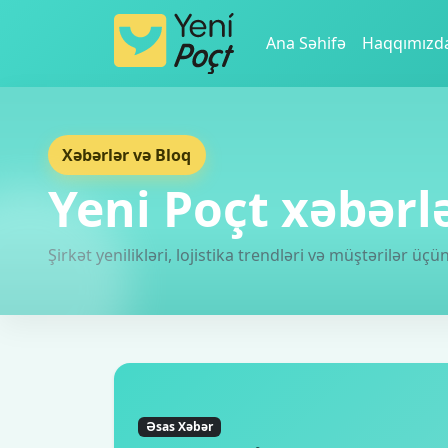
Ana Səhifə
Haqqımızd
Xəbərlər və Bloq
Yeni Poçt xəbərl
Şirkət yenilikləri, lojistika trendləri və müştərilər ü
Əsas Xəbər