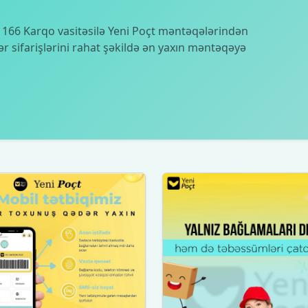
 166 Karqo vasitəsilə Yeni Poçt məntəqələrindən
ər sifarişlərini rahat şəkildə ən yaxın məntəqəyə