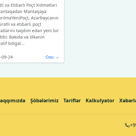
li və Etibarlı Poçt Xidmətləri
Məntəqədən Məntəqəyə
ırılmaYeniPoçt, Azərbaycanın
rətli və etibarlı poçt
ətlərini təqdim edən yeni bir
tdir. Bakıda və ölkənin
lif bölgəl...
-09-24
Oxu →
aqqımızda
Şöbələrimiz
Tariflər
Kalkulyator
Xəbərl
+9