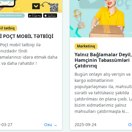
il tətbiq
İ POÇT MOBİL TƏTBİQİ
Poçt mobil tətbiqi ilə
Marketinq
ınızdadır !İndi
Yalnız Bağlamalar Deyil,
amalarınızı idarə etmək daha
Həmçinin Təbəssümləri
k və daha rahatdır !
Çatdırırıq
Bugün onlayn alış-verişin və
kargo xidmətlərinin
populyarlaşması ilə, məhsull
sürətli və təhlükəsiz şəkildə
çatdırılması ön plana çıxıb. L
bizim xidmətlərimiz yalnız
məhsulları çatdırmaqla ki...
-03-27
Oxu →
2025-09-24
O