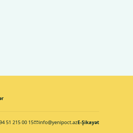
ər
94 51 215 00 15
info@yenipoct.az
E-Şikayət