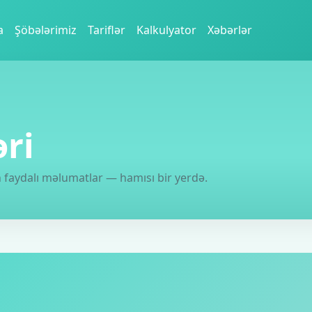
a
Şöbələrimiz
Tariflər
Kalkulyator
Xəbərlər
əri
çün faydalı məlumatlar — hamısı bir yerdə.