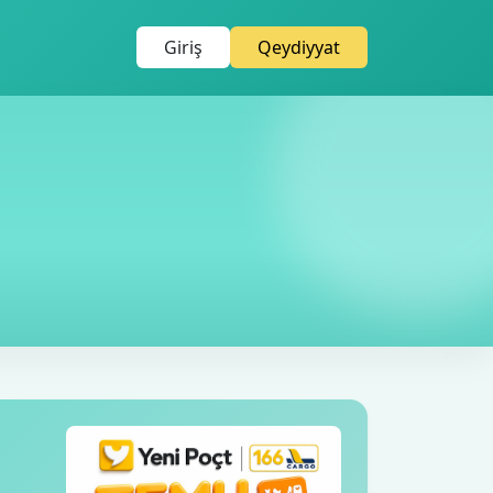
Giriş
Qeydiyyat