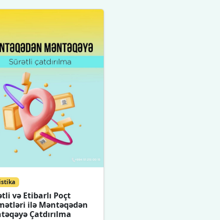
istika
tli və Etibarlı Poçt
mətləri ilə Məntəqədən
təqəyə Çatdırılma