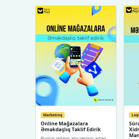
Marketinq
Loq
Online Mağazalara
Sürə
Əməkdaşlıq Təklif Edirik
Xid
Mən
Bugün onlayn alış-verişin artan