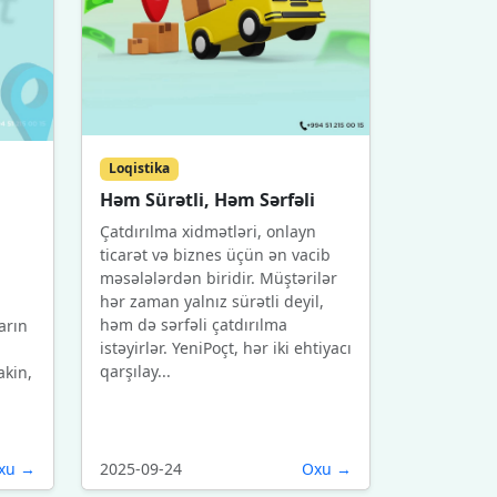
Loqistika
Həm Sürətli, Həm Sərfəli
Çatdırılma xidmətləri, onlayn
ticarət və biznes üçün ən vacib
məsələlərdən biridir. Müştərilər
hər zaman yalnız sürətli deyil,
həm də sərfəli çatdırılma
arın
istəyirlər. YeniPoçt, hər iki ehtiyacı
qarşılay...
akin,
xu →
2025-09-24
Oxu →