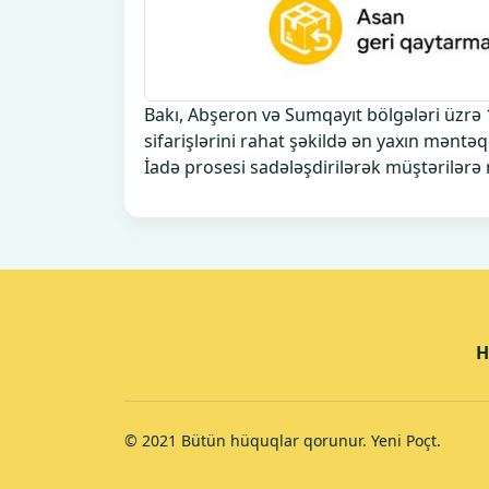
Bakı, Abşeron və Sumqayıt bölgələri üzrə 
sifarişlərini rahat şəkildə ən yaxın məntəqə
İadə prosesi sadələşdirilərək müştərilər
H
© 2021 Bütün hüquqlar qorunur. Yeni Poçt.