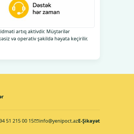
məti artıq aktivdir. Müştərilər
əsiz və operativ şəkildə həyata keçirilir.
ər
94 51 215 00 15
info@yenipoct.az
E-Şikayət