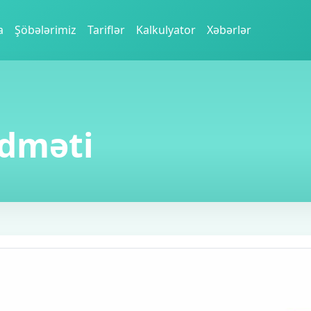
a
Şöbələrimiz
Tariflər
Kalkulyator
Xəbərlər
idməti