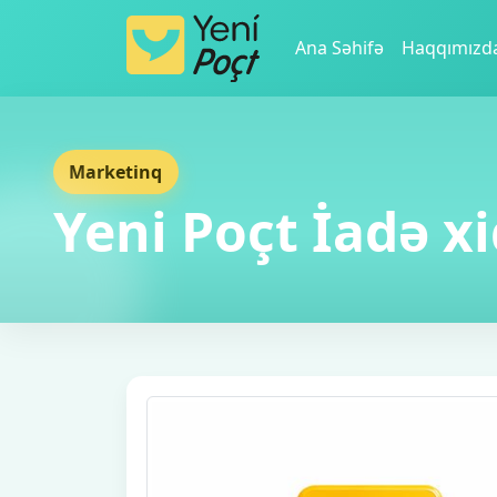
Ana Səhifə
Haqqımızd
Marketinq
Yeni Poçt İadə x