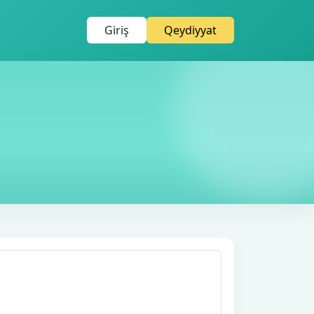
Giriş
Qeydiyyat