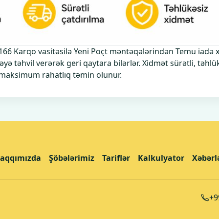
166 Karqo vasitəsilə Yeni Poçt məntəqələrindən Temu iadə xid
yə təhvil verərək geri qaytara bilərlər. Xidmət sürətli, təhlük
ə maksimum rahatlıq təmin olunur.
aqqımızda
Şöbələrimiz
Tariflər
Kalkulyator
Xəbərl
+9