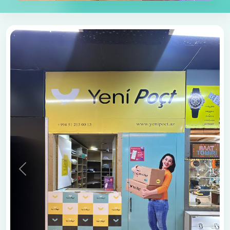
Əvvəlki
Növbə