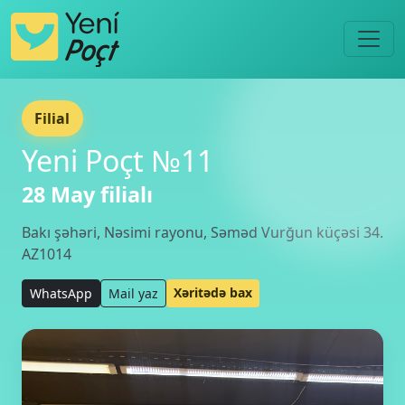
Filial
Yeni Poçt №11
28 May filialı
Bakı şəhəri, Nəsimi rayonu, Səməd Vurğun küçəsi 34.
AZ1014
Xəritədə bax
WhatsApp
Mail yaz