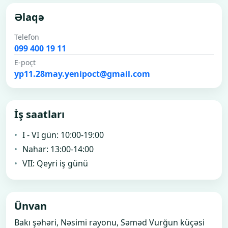
Əlaqə
Telefon
099 400 19 11
E-poçt
yp11.28may.yenipoct@gmail.com
İş saatları
I - VI gün: 10:00-19:00
Nahar: 13:00-14:00
VII: Qeyri iş günü
Ünvan
Bakı şəhəri, Nəsimi rayonu, Səməd Vurğun küçəsi