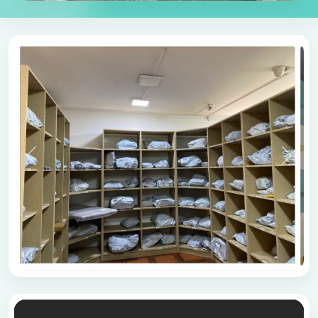
Əvvəlki
Növbə