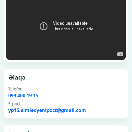
Əlaqə
Telefon
099 400 19 15
E-poçt
yp15.elmler.yenipoct@gmail.com