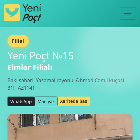
Filial
Yeni Poçt №15
Elmlər Filialı
Bakı şəhəri, Yasamal rayonu, Əhməd Cəmil küçəsi
31F. AZ1141
Xəritədə bax
WhatsApp
Mail yaz