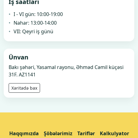
İş saatları
I - VI gün: 10:00-19:00
Nahar: 13:00-14:00
VII: Qeyri iş günü
Ünvan
Bakı şəhəri, Yasamal rayonu, Əhməd Cəmil küçəsi
31F. AZ1141
Xəritədə bax
Haqqımızda
Şöbələrimiz
Tariflər
Kalkulyator